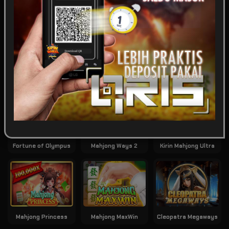
SPORTSBOOK
LOTTERY
POKER
ARCADE
Game Terpopuler
Tampilkan Lainnya
Fortune of Olympus
Kirin Mahjong Ultra
Mahjong Ways 2
Mahjong Princess
Mahjong MaxWin
Cleopatra Megaways