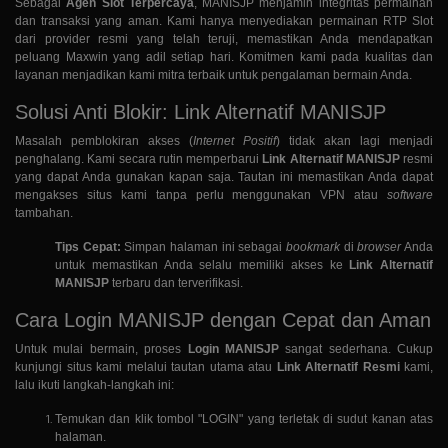
Sebagai
Agen Slot Terpercaya
, MANISJP menjamin integritas permainan
dan transaksi yang aman. Kami hanya menyediakan permainan RTP Slot
dari provider resmi yang telah teruji, memastikan Anda mendapatkan
peluang Maxwin yang adil setiap hari. Komitmen kami pada kualitas dan
layanan menjadikan kami mitra terbaik untuk pengalaman bermain Anda.
Solusi Anti Blokir: Link Alternatif MANISJP
Masalah pemblokiran akses (
Internet Positif
) tidak akan lagi menjadi
penghalang. Kami secara rutin memperbarui
Link Alternatif MANISJP
resmi
yang dapat Anda gunakan kapan saja. Tautan ini memastikan Anda dapat
mengakses situs kami tanpa perlu menggunakan VPN atau
software
tambahan.
Tips Cepat:
Simpan halaman ini sebagai
bookmark
di
browser
Anda
untuk memastikan Anda selalu memiliki akses ke
Link Alternatif
MANISJP
terbaru dan terverifikasi.
Cara Login MANISJP dengan Cepat dan Aman
Untuk mulai bermain, proses
Login MANISJP
sangat sederhana. Cukup
kunjungi situs kami melalui tautan utama atau
Link Alternatif Resmi
kami,
lalu ikuti langkah-langkah ini:
Temukan dan klik tombol "LOGIN" yang terletak di sudut kanan atas
halaman.