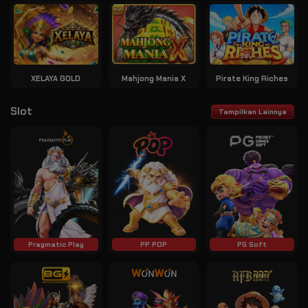
XELAYA GOLD
Mahjong Mania X
Pirate King Riches
Slot
Tampilkan Lainnya
Pragmatic Play
PP POP
PG Soft