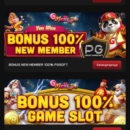
BONUS NEW MEMBER 100% PGSOFT
Selengkapnya