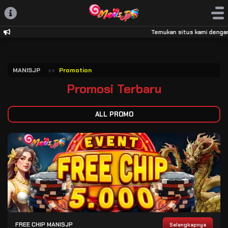
Temukan situs kami dengan mud
MANISJP
Promotion
Promosi Terbaru
ALL PROMO
FREE CHIP MANISJP
Selengkapnya