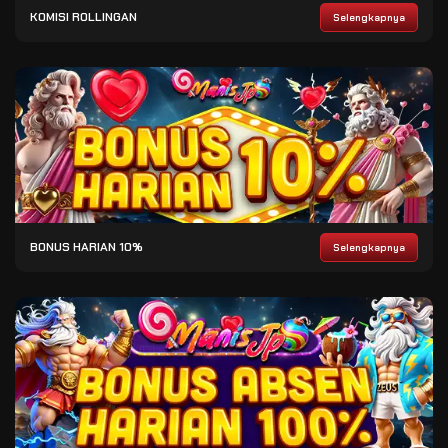
KOMISI ROLLINGAN
Selengkapnya
BONUS HARIAN 10%
Selengkapnya