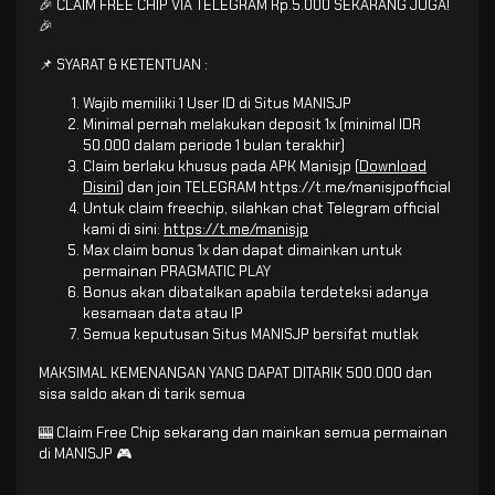
🎉 CLAIM FREE CHIP VIA TELEGRAM Rp.5.000 SEKARANG JUGA!
🎉
📌 SYARAT & KETENTUAN :
Wajib memiliki 1 User ID di Situs MANISJP
Minimal pernah melakukan deposit 1x (minimal IDR
50.000 dalam periode 1 bulan terakhir)
Claim berlaku khusus pada APK Manisjp (
Download
Disini
) dan join TELEGRAM https://t.me/manisjpofficial
Untuk claim freechip, silahkan chat Telegram official
kami di sini:
https://t.me/manisjp
Max claim bonus 1x dan dapat dimainkan untuk
permainan PRAGMATIC PLAY
Bonus akan dibatalkan apabila terdeteksi adanya
kesamaan data atau IP
Semua keputusan Situs MANISJP bersifat mutlak
MAKSIMAL KEMENANGAN YANG DAPAT DITARIK 500.000 dan
sisa saldo akan di tarik semua
🎰 Claim Free Chip sekarang dan mainkan semua permainan
di MANISJP 🎮