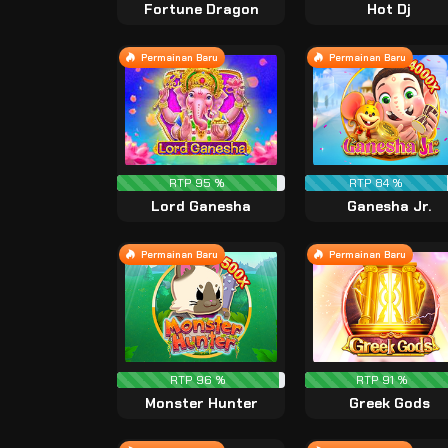
Fortune Dragon
Hot Dj
Permainan Baru
Permainan Baru
RTP 95 %
RTP 84 %
Lord Ganesha
Ganesha Jr.
Permainan Baru
Permainan Baru
RTP 96 %
RTP 91 %
Monster Hunter
Greek Gods