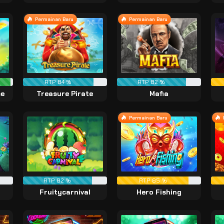
Permainan Baru
Permainan Baru
RTP 84 %
RTP 82 %
se
Treasure Pirate
Mafia
Permainan Baru
RTP 82 %
RTP 85 %
Fruitycarnival
Hero Fishing