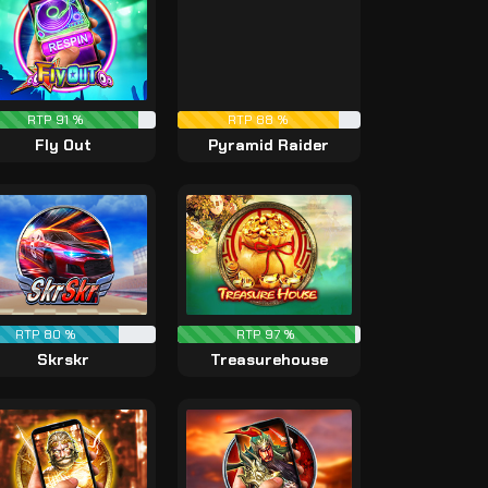
RTP 91 %
RTP 88 %
Fly Out
Pyramid Raider
RTP 80 %
RTP 97 %
Skrskr
Treasurehouse