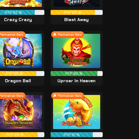
RTP 82 %
RTP 85 %
Crazy Crazy
Blast Away
Permainan Baru
Permainan Baru
RTP 85 %
RTP 90 %
Dragon Ball
Uproar In Heaven
Permainan Baru
Permainan Baru
RTP 88 %
RTP 81 %