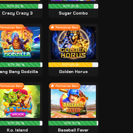
RTP 92 %
RTP 91 %
Crazy Crazy 3
Sugar Combo
Permainan Baru
Permainan Baru
RTP 96 %
RTP 88 %
ang Bang Godzilla
Golden Horus
Permainan Baru
Permainan Baru
RTP 95 %
RTP 97 %
K.o. Island
Baseball Fever