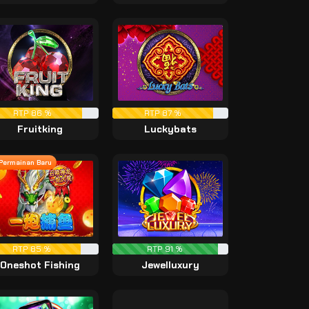
RTP 86 %
RTP 87 %
Fruitking
Luckybats
Permainan Baru
RTP 85 %
RTP 91 %
Oneshot Fishing
Jewelluxury