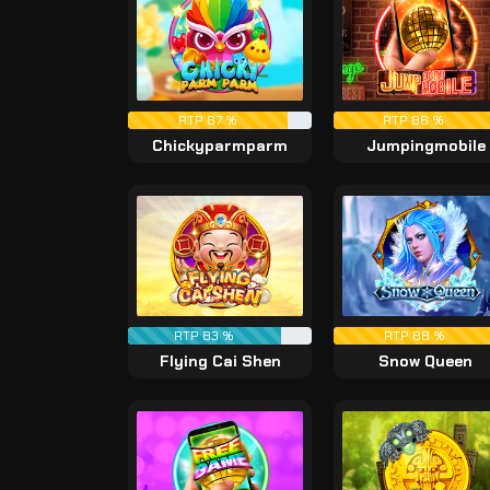
RTP 87 %
RTP 86 %
Chickyparmparm
Jumpingmobile
RTP 83 %
RTP 88 %
Flying Cai Shen
Snow Queen