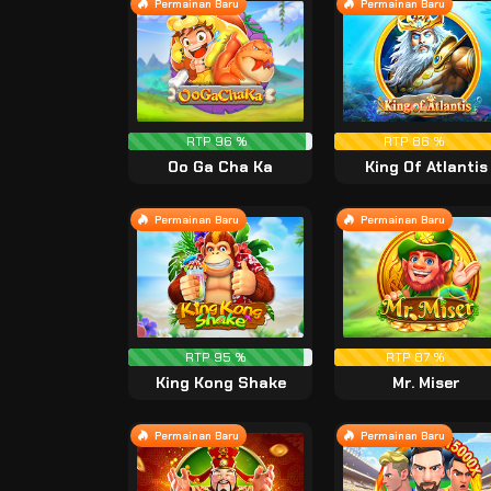
Permainan Baru
Permainan Baru
RTP 96 %
RTP 86 %
Oo Ga Cha Ka
King Of Atlantis
Permainan Baru
Permainan Baru
RTP 95 %
RTP 87 %
King Kong Shake
Mr. Miser
Permainan Baru
Permainan Baru