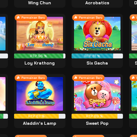
Wing Chun
Acrobatics
D
Permainan Baru
Permainan Baru
RTP 96 %
RTP 81 %
Loy Krathong
Six Gacha
Permainan Baru
Permainan Baru
RTP 87 %
RTP 89 %
Aladdin's Lamp
Sweet Pop