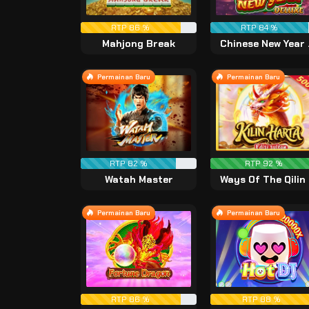
RTP 86 %
RTP 84 %
Mahjong Break
Chi
Permainan Baru
Permainan Baru
RTP 82 %
RTP 92 %
Watah Master
W
Permainan Baru
Permainan Baru
RTP 86 %
RTP 88 %