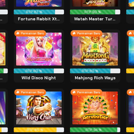
RTP 82 %
RTP 90 %
nese New Year Deluxe
Fortune Rabbit Xtreme
Watah Master Turbo
Permainan Baru
Permainan Baru
RTP 80 %
RTP 80 %
ays Of The Qilin Ultimate
Wild Disco Night
Mahjong Rich Ways
Permainan Baru
Permainan Baru
RTP 85 %
RTP 94 %