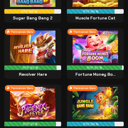
RTP 88 %
RTP 84 %
Sugar Bang Bang 2
Muscle Fortune Cat
Permainan Baru
Permainan Baru
RTP 92 %
RTP 97 %
Revolver Hare
Fortune Money Boom
Permainan Baru
Permainan Baru
RTP 91 %
RTP 84 %