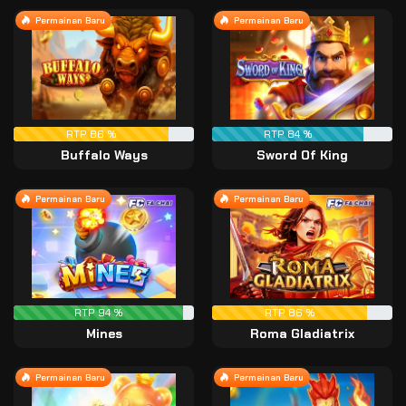
Permainan Baru
Permainan Baru
RTP 86 %
RTP 84 %
Buffalo Ways
Sword Of King
Permainan Baru
Permainan Baru
RTP 94 %
RTP 86 %
Mines
Roma Gladiatrix
Permainan Baru
Permainan Baru