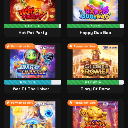
RTP 96 %
RTP 93 %
Hot Pot Party
Happy Duo Bao
Permainan Baru
Permainan Baru
RTP 83 %
RTP 92 %
War Of The Universe
Glory Of Rome
Permainan Baru
Permainan Baru