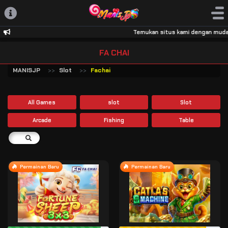
Temukan situs kami dengan mudah di BING.CO
FA CHAI
MANISJP
Slot
Fachai
All Games
slot
Slot
Arcade
Fishing
Table
Permainan Baru
Permainan Baru