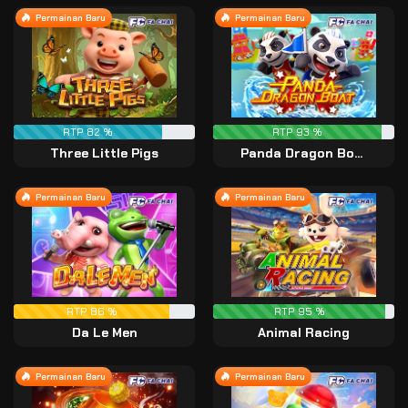
Permainan Baru
Permainan Baru
RTP 82 %
RTP 93 %
Three Little Pigs
Panda Dragon Boat
Permainan Baru
Permainan Baru
RTP 86 %
RTP 95 %
Da Le Men
Animal Racing
Permainan Baru
Permainan Baru