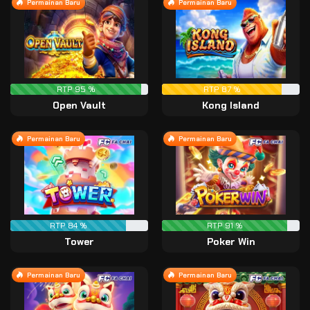
Permainan Baru
Permainan Baru
RTP 95 %
RTP 87 %
Open Vault
Kong Island
Permainan Baru
Permainan Baru
RTP 84 %
RTP 91 %
Tower
Poker Win
Permainan Baru
Permainan Baru