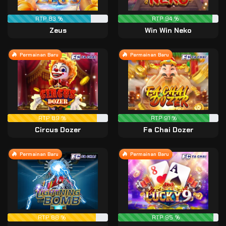
RTP 83 %
RTP 94 %
Zeus
Win Win Neko
Permainan Baru
Permainan Baru
RTP 89 %
RTP 91 %
Circus Dozer
Fa Chai Dozer
Permainan Baru
Permainan Baru
RTP 88 %
RTP 95 %