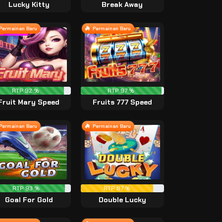
Lucky Kitty
Break Away
Permainan Baru
Permainan Baru
RTP 92 %
RTP 97 %
Fruit Mary Speed
Fruits 777 Speed
Permainan Baru
Permainan Baru
RTP 93 %
RTP 87 %
Goal For Gold
Double Lucky