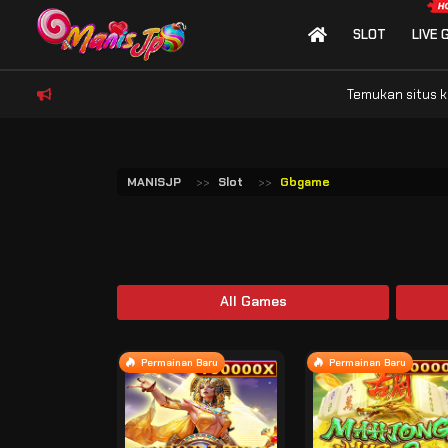
SLOT
LIVE 
Temukan situs kami dengan 
MANISJP
Slot
Gbgame
All Games
Permainan Baru
Permainan Baru