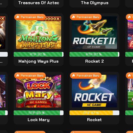
ounty Showdown
Treasures Of Aztec
The Olympus
Permainan Baru
Permainan Baru
RTP 97 %
RTP 97 %
ild Bounty Showdown
Mahjong Ways Plus
Rocket 2
Permainan Baru
Permainan Baru
RTP 93 %
RTP 87 %
Lock Mary
Rocket