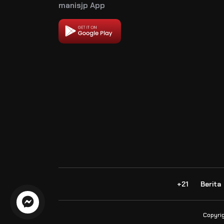
manisjp App
+21
Berita
Copyrig