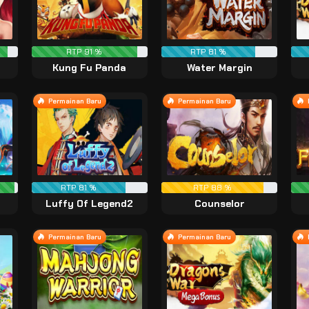
RTP 91 %
RTP 81 %
Kung Fu Panda
Water Margin
Permainan Baru
Permainan Baru
RTP 81 %
RTP 88 %
Luffy Of Legend2
Counselor
Permainan Baru
Permainan Baru