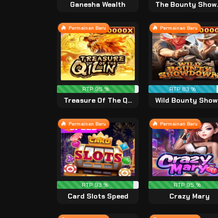
Ganesha Wealth
The B
Permainan Baru
Permainan Baru
RTP 95 %
RTP 83 %
Treasure Of The Qilin
W
Permainan Baru
Permainan Baru
RTP 93 %
RTP 95 %
Card Slots Speed
Crazy Mary