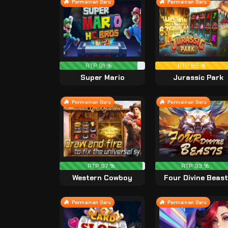
Permainan Baru
Permainan Baru
RTP 91 %
RTP 85 %
Super Mario
Jurassic Park
Permainan Baru
Permainan Baru
RTP 97 %
RTP 93 %
Western Cowboy
Four Divine Beas
Permainan Baru
Permainan Baru