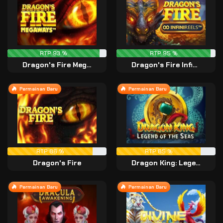
RTP 93 %
RTP 95 %
Dragon's Fire Megaways
Dragon's Fire Infinireels
Permainan Baru
Permainan Baru
RTP 86 %
RTP 85 %
Dragon's Fire
Dragon King: Legend Of The Seas
Permainan Baru
Permainan Baru