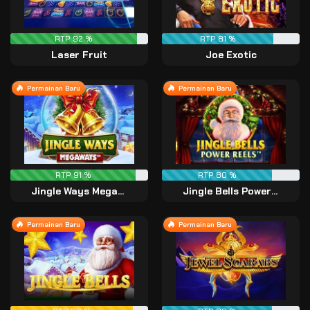
RTP 92 %
RTP 81 %
Laser Fruit
Joe Exotic
Permainan Baru
Permainan Baru
RTP 91 %
RTP 80 %
Jingle Ways Megaway
Jingle Bells Power Reels
Permainan Baru
Permainan Baru