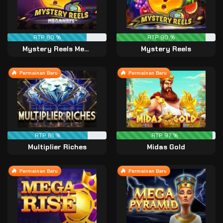
RTP 80 %
RTP 90 %
Mystery Reels Megaways
Mystery Reels
Permainan Baru
Permainan Baru
RTP 81 %
RTP 97 %
Multiplier Riches
Midas Gold
Permainan Baru
Permainan Baru