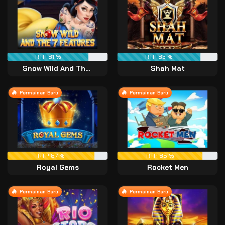
RTP 81 %
RTP 83 %
Snow Wild And The 7 Features
Shah Mat
Permainan Baru
Permainan Baru
RTP 87 %
RTP 85 %
Royal Gems
Rocket Men
Permainan Baru
Permainan Baru