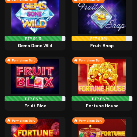
Permainan Baru
Permainan Baru
RTP 94 %
RTP 89 %
Gems Gone Wild
Fruit Snap
Permainan Baru
Permainan Baru
RTP 95 %
RTP 95 %
Fruit Blox
Fortune House
Permainan Baru
Permainan Baru