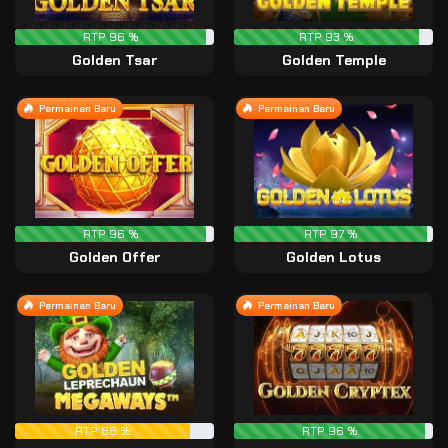
RTP 96 %
RTP 93 %
Golden Tsar
Golden Temple
Permainan Baru
Permainan Baru
RTP 96 %
RTP 97 %
Golden Offer
Golden Lotus
Permainan Baru
Permainan Baru
RTP 88 %
RTP 96 %