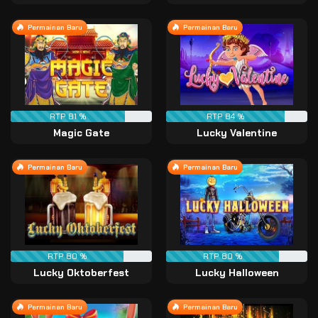
Permainan Baru
Permainan Baru
RTP 81 %
RTP 84 %
Magic Gate
Lucky Valentine
Permainan Baru
Permainan Baru
RTP 80 %
RTP 80 %
Lucky Oktoberfest
Lucky Halloween
Permainan Baru
Permainan Baru