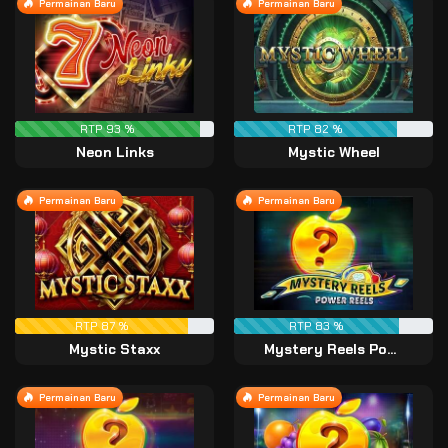
Permainan Baru
Permainan Baru
RTP 93 %
RTP 82 %
Neon Links
Mystic Wheel
Permainan Baru
Permainan Baru
RTP 87 %
RTP 83 %
Mystic Staxx
Mystery Reels Power Reels
Permainan Baru
Permainan Baru