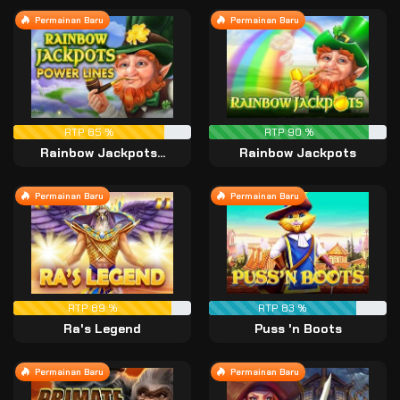
Permainan Baru
Permainan Baru
RTP 85 %
RTP 90 %
Rainbow Jackpots Power Lines
Rainbow Jackpots
Permainan Baru
Permainan Baru
RTP 89 %
RTP 83 %
Ra's Legend
Puss 'n Boots
Permainan Baru
Permainan Baru