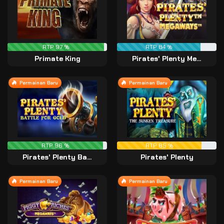
RTP 97 %
RTP 84 %
Primate King
Pirates' Plenty Megaways
Permainan Baru
Permainan Baru
RTP 96 %
RTP 85 %
Pirates' Plenty Battle For Gold
Pirates' Plenty
Permainan Baru
Permainan Baru