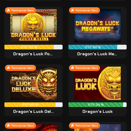
Permainan Baru
Permainan Baru
RTP 85 %
RTP 84 %
Dragon's Luck Power Reels
Dragon's Luck Megaways
Permainan Baru
Permainan Baru
RTP 88 %
RTP 94 %
Dragon's Luck Deluxe
Dragon's Luck
Permainan Baru
Permainan Baru