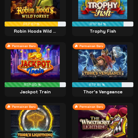
RTP 87 %
RTP 84 %
Robin Hoods Wild Forest
Trophy Fish
Permainan Baru
Permainan Baru
RTP 90 %
RTP 81 %
Jackpot Train
Thor's Vengeance
Permainan Baru
Permainan Baru