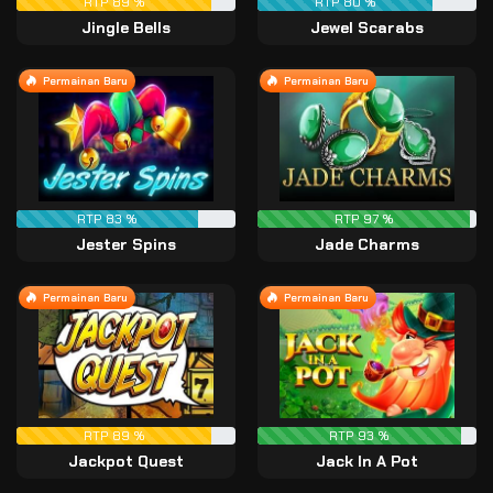
RTP 89 %
RTP 80 %
Jingle Bells
Jewel Scarabs
Permainan Baru
Permainan Baru
RTP 83 %
RTP 97 %
Jester Spins
Jade Charms
Permainan Baru
Permainan Baru
RTP 89 %
RTP 93 %
Jackpot Quest
Jack In A Pot