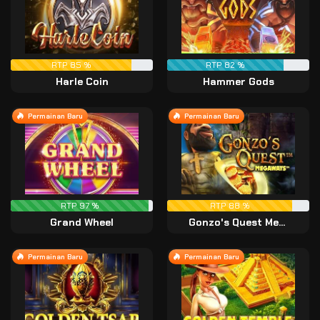
RTP 85 %
RTP 82 %
Harle Coin
Hammer Gods
Permainan Baru
Permainan Baru
RTP 97 %
RTP 88 %
Grand Wheel
Gonzo's Quest Megaways
Permainan Baru
Permainan Baru