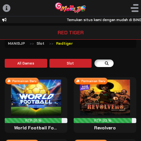
Temukan situs kami dengan mudah di BING.COM dengan mengeti
RED TIGER
MANISJP
Slot
Redtiger
All Games
Slot
Permainan Baru
Permainan Baru
RTP 91 %
RTP 93 %
World Football Fortunes
Revolvero