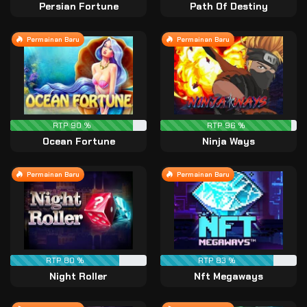
Persian Fortune
Path Of Destiny
Permainan Baru
Permainan Baru
RTP 90 %
RTP 96 %
Ocean Fortune
Ninja Ways
Permainan Baru
Permainan Baru
RTP 80 %
RTP 83 %
Night Roller
Nft Megaways